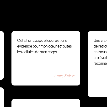
C’était un coup de foudre et une
Une vrai
évidence pour mon cœur et toutes
de retr
les cellules de mon corps.
enthousi
un révei
reconne
Anne, Suisse