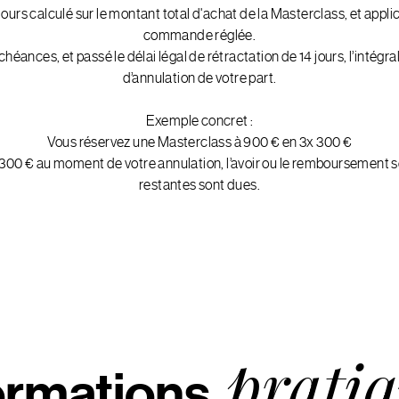
urs calculé sur le montant total d'achat de la Masterclass, et applica
commande réglée.
éances, et passé le délai légal de rétractation de 14 jours, l’intég
d’annulation de votre part.
Exemple concret :
Vous réservez une Masterclass à 900 € en 3x 300 €
0 € au moment de votre annulation, l’avoir ou le remboursement se
restantes sont dues.
pratiq
ormations