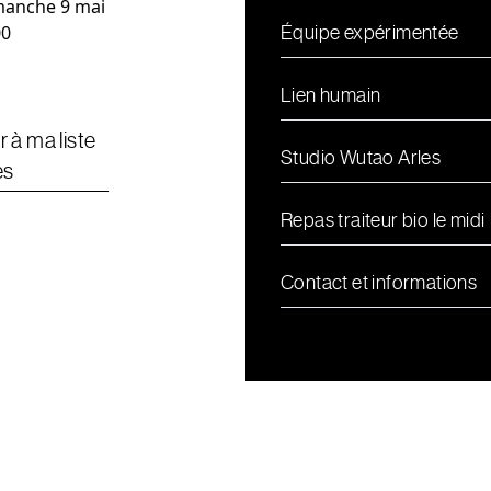
anche 9 mai
00
Équipe expérimentée
Lien humain
r à ma liste
Studio Wutao Arles
es
Repas traiteur bio le midi
Contact et informations
wutaoteam@wutao.fr
06 48 48 84 57