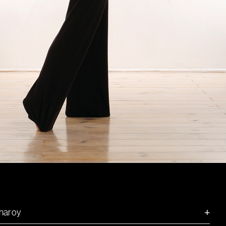
+
Charoy