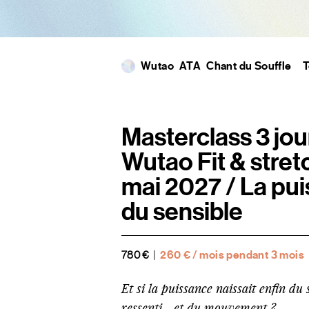
Wutao
ATA
Chant du Souffle
T
Masterclass 3 jou
Wutao Fit & stretc
mai 2027 / La pu
Assis
ATA Original
Fit
La Vo
du sensible
780
€
|
260
€
/ mois pendant 3 mois
Et si la puissance naissait enfin du 