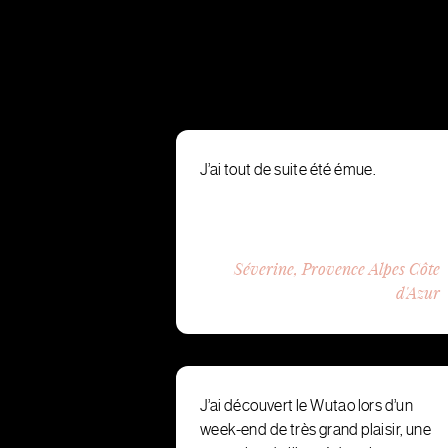
J’ai tout de suite été émue.
Séverine, Provence Alpes Côte
d'Azur
J’ai découvert le Wutao lors d’un
week-end de très grand plaisir, une