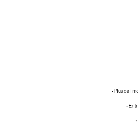
• Plus de 1 
• Ent
•