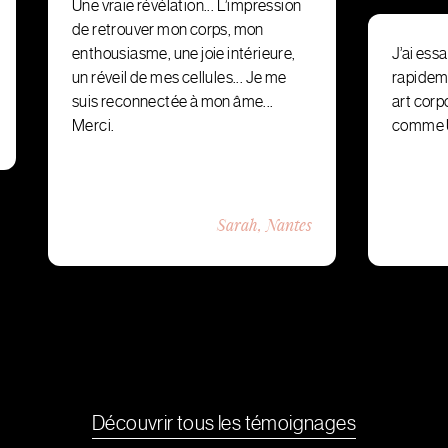
Une vraie révélation... L’impression
de retrouver mon corps, mon
enthousiasme, une joie intérieure,
J’ai ess
un réveil de mes cellules... Je me
rapideme
suis reconnectée à mon âme...
art corp
Merci.
comme U
Sarah, Nantes
Découvrir tous les témoignages