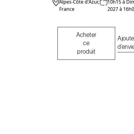
Alpes-Côte d'Azur,
10h15
à
Dim
France
2027 à 16h
Acheter
Ajoute
ce
d’envi
produit