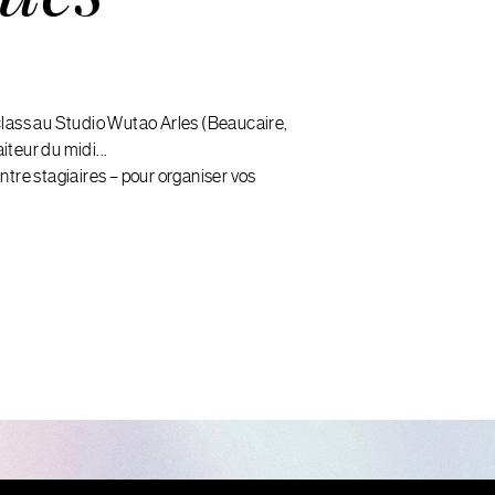
rclass au Studio Wutao Arles (Beaucaire,
iteur du midi...
ntre stagiaires – pour organiser vos