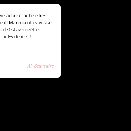
ayé, adoré et adhéré très
nt ! Ma rencontre avec cet
orel s’est avérée être
ne Evidence...!
Al, Beaucaire