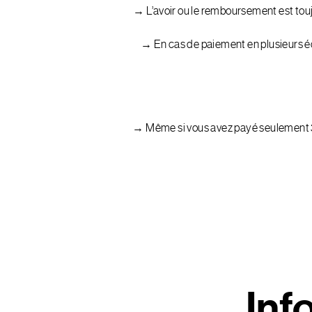
→ L’avoir ou le remboursement est toujo
→ En cas de paiement en plusieurs éch
→ Même si vous avez payé seulement 30
Inf