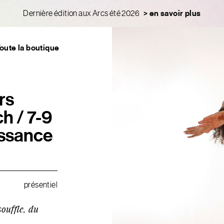
Dernière édition aux Arcs été 2026
> en savoir plus
oute la boutique
Recherche
Langue
rs
Français
h / 7-9
Anglais
issance
ix sensible de l'art
Original
Sol
présentiel
souffle, du