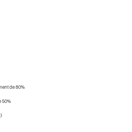
sement de 80%
de 50%
t)