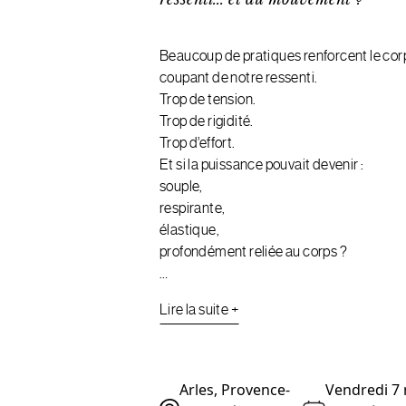
ressenti... et du mouvement ?
Beaucoup de pratiques renforcent le cor
coupant de notre ressenti.
Trop de tension.
Trop de rigidité.
Trop d’effort.
Et si la puissance pouvait devenir :
souple,
respirante,
élastique,
profondément reliée au corps ?
…
Lire la suite +
Arles, Provence-
Vendredi 7 