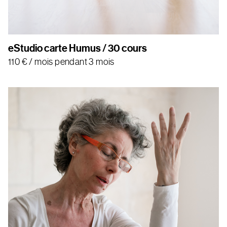
Wu
A
eStudio carte Humus / 30 cours
Chan
110
€
/ mois pendant 3 mois
Souf
Tout
bout