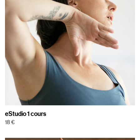
eStudio 1 cours
18
€