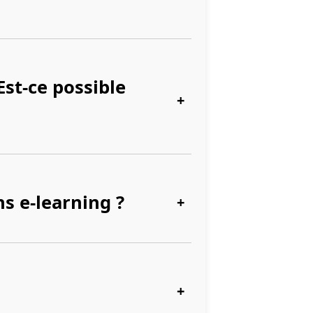
Est-ce possible
+
s e-learning ?
+
+