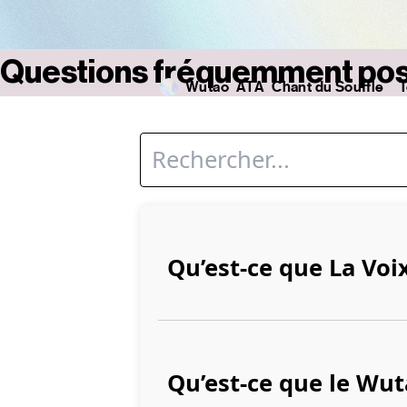
Questions fréquemment po
Wutao
ATA
Chant du Souffle
T
Assis
ATA Original
Fit
La Vo
Qu’est-ce que La Voix
Qu’est-ce que le Wut