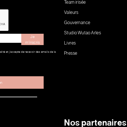
Team irisée
Valeurs
Gouvernance
Studio Wutao Arles
Je
m'inscris
Livres
alité et j’accepte de recevoir des emails de la
Presse
on
Nos partenaires