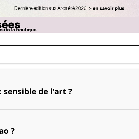
Dernière édition aux Arcs été 2026
> en savoir plus
sées
oute la boutique
Recherche
Langue
Français
Anglais
ix sensible de l'art
Original
Sol
 sensible de l’art ?
ao ?