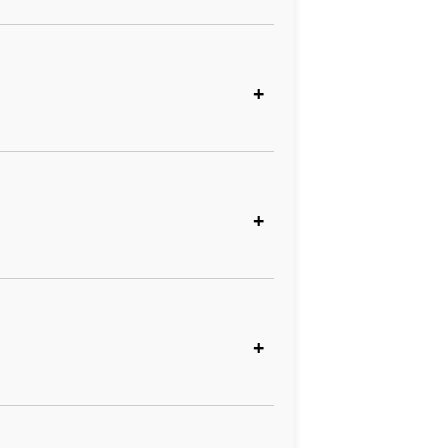
+
+
+