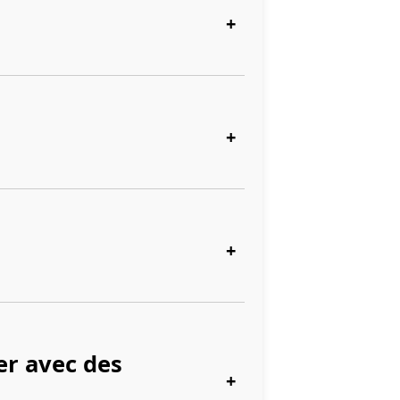
+
+
+
er avec des
+