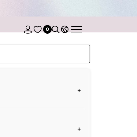
0
Stretch
+
+