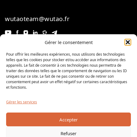
wutaoteam@wutao.fr
Gérer le consentement
Newsletter hebdomadaire
Pour offrir les meilleures expériences, nous utilisons des technologies
telles que les cookies pour stocker et/ou accéder aux informations des
appareils. Le fait de consentir à ces technologies nous permettra de
traiter des données telles que le comportement de navigation ou les ID
uniques sur ce site. Le fait de ne pas consentir ou de retirer son
consentement peut avoir un effet négatif sur certaines caractéristiques
Je
et fonctions.
m'inscris
Gérer les services
En cochant cette case, je valide la politique de confidentialité et j’accepte de recevoir
des emails de la part de ce site.
Accepter
Les cours de ma région
Refuser
Les cours de ma région