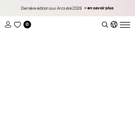
> en savoir plus
Dernière édition aux Arcs été 2026
0
Recherche
Langue
Assis
ATA
Fit
La Voix
Original
Sol
St
Français
Original
sensible
Anglais
de l'art